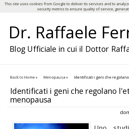
This site uses cookies from Google to deliver its services and to anal
HOME
Chi Siamo
Infertilità
Fecond
security metrics to ensure quality of service, genera
Dr. Raffaele Fe
Blog Ufficiale in cui il Dottor Raf
Back to Home
»
Menopausa
»
Identificati i geni che regola
Identificati i geni che regolano l'e
menopausa
dom
Uno stud