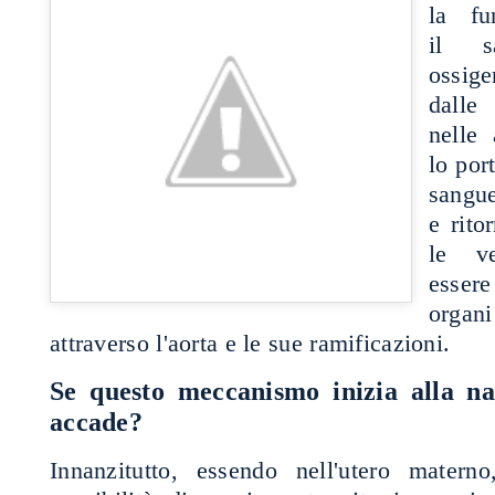
la fu
il s
ossi
dal
nelle 
lo por
sangue
e rito
le v
essere
organ
attraverso l'aorta e le sue ramificazioni.
Se questo meccanismo inizia alla nas
accade?
Innanzitutto, essendo nell'utero mater